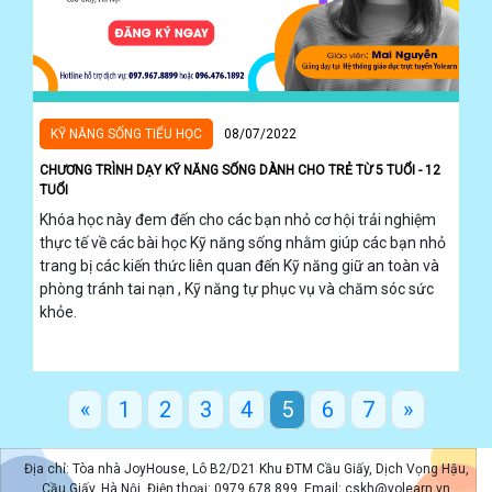
KỸ NĂNG SỐNG TIỂU HỌC
08/07/2022
CHƯƠNG TRÌNH DẠY KỸ NĂNG SỐNG DÀNH CHO TRẺ TỪ 5 TUỔI - 12
TUỔI
Khóa học này đem đến cho các bạn nhỏ cơ hội trải nghiệm
thực tế về các bài học Kỹ năng sống nhằm giúp các bạn nhỏ
trang bị các kiến thức liên quan đến Kỹ năng giữ an toàn và
phòng tránh tai nạn , Kỹ năng tự phục vụ và chăm sóc sức
khỏe.
«
1
2
3
4
5
6
7
»
Địa chỉ: Tòa nhà JoyHouse, Lô B2/D21 Khu ĐTM Cầu Giấy, Dịch Vọng Hậu,
Cầu Giấy, Hà Nội. Điện thoại: 0979 678 899. Email: cskh@yolearn.vn