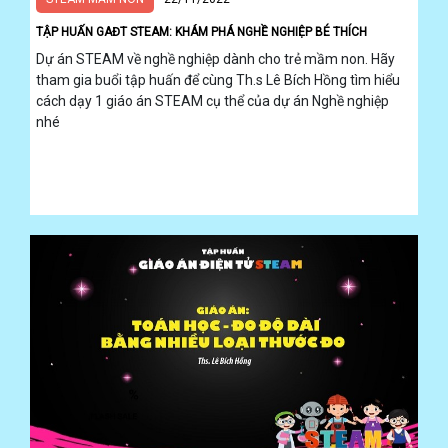
GAĐT
TẬP HUẤN GAĐT STEAM: KHÁM PHÁ NGHỀ NGHIỆP BÉ THÍCH
Kỹ
Dự án STEAM về nghề nghiệp dành cho trẻ mầm non. Hãy
năng
tham gia buổi tập huấn để cùng Th.s Lê Bích Hồng tìm hiểu
sống
cách dạy 1 giáo án STEAM cụ thể của dự án Nghề nghiệp
Mầm
non
nhé
Cộng
đồng
Bảng
giá