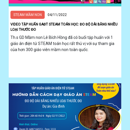
STEAM MẦM NON
04/11/2022
VIDEO TẬP HUẤN GAĐT STEAM TOÁN HỌC: ĐO ĐỘ DÀI BẰNG NHIỀU
LOẠI THƯỚC ĐO
Th.s GD Mầm non Lê Bích Hồng đã có buổi tập huấn với 1
giáo án điện tử STEAM toán học rất thú vị với sự tham gia
của hơn 300 giáo viên mầm non toàn quốc.