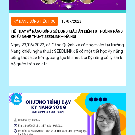
KỸ NĂNG SỐNG TIỂU HỌC
10/07/2022
TIẾT DẠY KỸ NĂNG SỐNG SỬ DỤNG GIÁO ÁN ĐIỆN TỬ TRƯỜNG NĂNG
KHIẾU NGHỆ THUẬT SEEDLINK – HÀ NỘI
Ngày 23/06/2022, cô Đặng Quỳnh và các học viên tại trường
Năng khiếu nghệ thuật SEEDLINK đã có một tiết học Kỹ năng
sống thật hào hứng, sáng tạo khi học bài Kỹ năng xử lý khi bị
bỏ quên trên xe oto.