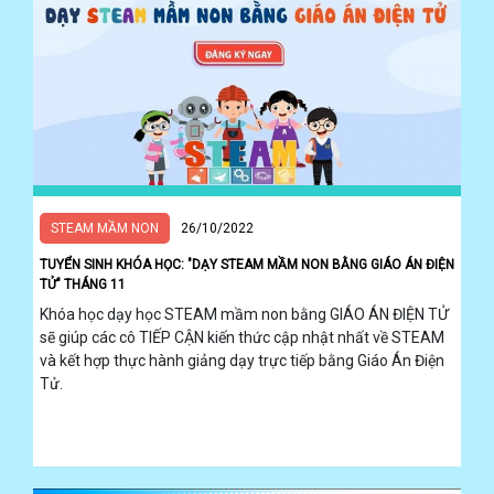
STEAM MẦM NON
26/10/2022
TUYỂN SINH KHÓA HỌC: "DẠY STEAM MẦM NON BẰNG GIÁO ÁN ĐIỆN
TỬ" THÁNG 11
Khóa học dạy học STEAM mầm non bằng GIÁO ÁN ĐIỆN TỬ
sẽ giúp các cô TIẾP CẬN kiến thức cập nhật nhất về STEAM
và kết hợp thực hành giảng dạy trực tiếp bằng Giáo Án Điện
Tử.