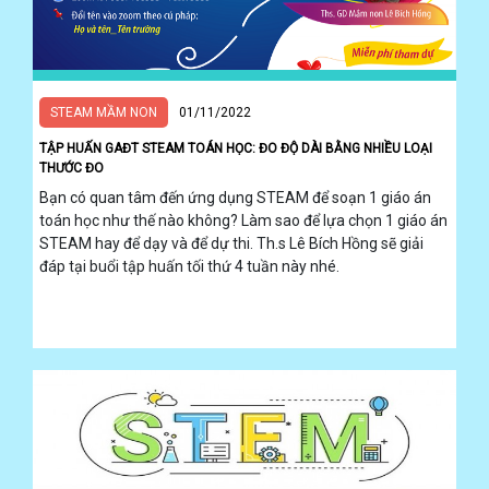
STEAM MẦM NON
01/11/2022
TẬP HUẤN GAĐT STEAM TOÁN HỌC: ĐO ĐỘ DÀI BẰNG NHIỀU LOẠI
THƯỚC ĐO
Bạn có quan tâm đến ứng dụng STEAM để soạn 1 giáo án
toán học như thế nào không? Làm sao để lựa chọn 1 giáo án
STEAM hay để dạy và để dự thi. Th.s Lê Bích Hồng sẽ giải
đáp tại buổi tập huấn tối thứ 4 tuần này nhé.