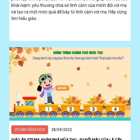
khái niệm: yêu thương chia sẻ tình cảm của mình đối với mẹ
và tạo ra một món quà để bày tỏ tình cảm với mẹ. Hãy cùng
tìm hiểu giáo...
STEAM MẦM NON
28/09/2022
GIÁO ÁN STEAM: KHÁM PHÁ MÙA THU - SỰ ĐỔI MÀU CỦA LÁ CÂY