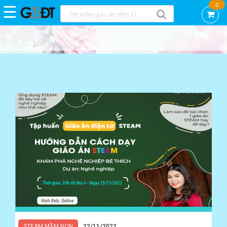
0
☰
Trang
chủ
DEMO
GAĐT
KNS
-
CTCP
VIỆN
KHOA
HỌC
AN
TOÀN
VIỆT
NAM
GAĐT
STEAM
mầm
non
STEAM MẦM NON
22/11/2022