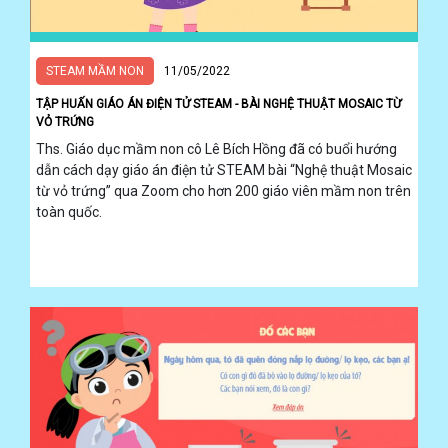
STEAM MẦM NON
11/05/2022
TẬP HUẤN GIÁO ÁN ĐIỆN TỬ STEAM - BÀI NGHỆ THUẬT MOSAIC TỪ
VỎ TRỨNG
Ths. Giáo dục mầm non cô Lê Bích Hồng đã có buổi hướng
dẫn cách dạy giáo án điện tử STEAM bài “Nghệ thuật Mosaic
từ vỏ trứng” qua Zoom cho hơn 200 giáo viên mầm non trên
toàn quốc.