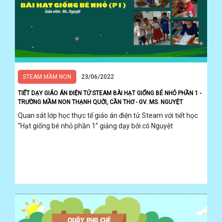
STEAM MẦM NON
23/06/2022
TIẾT DẠY GIÁO ÁN ĐIỆN TỬ STEAM BÀI HẠT GIỐNG BÉ NHỎ PHẦN 1 -
TRƯỜNG MẦM NON THẠNH QUỚI, CẦN THƠ - GV. MS. NGUYỆT
Quan sát lớp học thực tế giáo án điện tử Steam với tiết học
“Hạt giống bé nhỏ phần 1” giảng dạy bởi cô Nguyệt