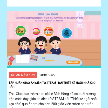
STEAM MẦM NON
08/06/2022
TẬP HUẤN GIÁO ÁN ĐIỆN TỬ STEAM - BÀI THIẾT KẾ NGÔI NHÀ KẸO
DẺO
Ths. Giáo dục mầm non cô Lê Bích Hồng đã có buổi hướng
dẫn cách dạy giáo án điện tử STEAM bài “Thiết kế ngôi nhà
kẹo dẻo” qua Zoom cho hơn 200 giáo viên mầm non trên