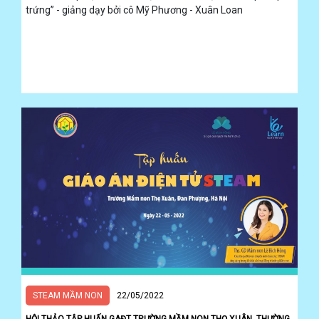
trứng” - giảng dạy bởi cô Mỹ Phương - Xuân Loan
STEAM MẦM NON
22/05/2022
HỘI THẢO TẬP HUẤN GAĐT TRƯỜNG MẦM NON THỌ XUÂN, THƯỜNG