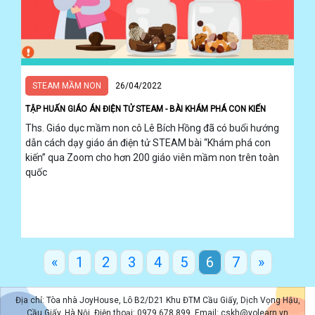
STEAM MẦM NON
26/04/2022
TẬP HUẤN GIÁO ÁN ĐIỆN TỬ STEAM - BÀI KHÁM PHÁ CON KIẾN
Ths. Giáo dục mầm non cô Lê Bích Hồng đã có buổi hướng
dẫn cách dạy giáo án điện tử STEAM bài “Khám phá con
kiến” qua Zoom cho hơn 200 giáo viên mầm non trên toàn
quốc
«
1
2
3
4
5
6
7
»
Địa chỉ: Tòa nhà JoyHouse, Lô B2/D21 Khu ĐTM Cầu Giấy, Dịch Vọng Hậu,
Cầu Giấy, Hà Nội. Điện thoại: 0979 678 899. Email: cskh@yolearn.vn