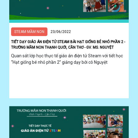
STEAM MẦM NON
23/06/2022
TIẾT DẠY GIÁO ÁN ĐIỆN TỬ STEAM BÀI HẠT GIỐNG BÉ NHỎ PHẦN 2 -
TRƯỜNG MẦM NON THẠNH QUỚI, CẦN THƠ - GV. MS. NGUYỆT
Quan sát lớp học thực tế giáo án điện tử Steam với tiết học
“Hạt giống bé nhỏ phần 2” giảng dạy bởi cô Nguyệt