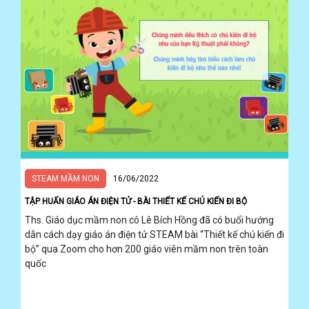
STEAM MẦM NON
16/06/2022
TẬP HUẤN GIÁO ÁN ĐIỆN TỬ - BÀI THIẾT KẾ CHÚ KIẾN ĐI BỘ
Ths. Giáo dục mầm non cô Lê Bích Hồng đã có buổi hướng
dẫn cách dạy giáo án điện tử STEAM bài “Thiết kế chú kiến đi
bộ” qua Zoom cho hơn 200 giáo viên mầm non trên toàn
quốc