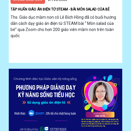
GAĐT
TẬP HUẤN GIÁO ÁN ĐIỆN TỬ STEAM - BÀI MÓN SALAD CỦA BÉ
Kỹ
Ths. Giáo dục mầm non cô Lê Bích Hồng đã có buổi hướng
năng
dẫn cách dạy giáo án điện tử STEAM bài “ Món salad của
sống
bé” qua Zoom cho hơn 200 giáo viên mầm non trên toàn
Mầm
non
quốc.
Cộng
đồng
Bảng
giá