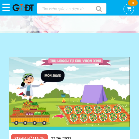
0
☰
Trang
chủ
DEMO
GAĐT
KNS
-
CTCP
VIỆN
KHOA
HỌC
AN
TOÀN
VIỆT
NAM
GAĐT
STEAM
mầm
non
STEAM MẦM NON
27/06/2022