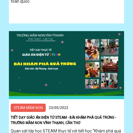
toàn quốc.
STEAM MẦM NON
23/05/2022
TIẾT DẠY GIÁO ÁN ĐIỆN TỬ STEAM - BÀI KHÁM PHÁ QUẢ TRỨNG -
TRƯỜNG MẦM NON VĨNH THẠNH, CẦN THƠ
Quan sát lớp học STEAM thực tế với tiết học “Khám phá quả