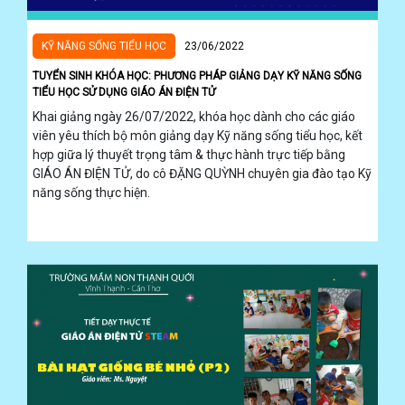
KỸ NĂNG SỐNG TIỂU HỌC
23/06/2022
TUYỂN SINH KHÓA HỌC: PHƯƠNG PHÁP GIẢNG DẠY KỸ NĂNG SỐNG
TIỂU HỌC SỬ DỤNG GIÁO ÁN ĐIỆN TỬ
Khai giảng ngày 26/07/2022, khóa học dành cho các giáo
viên yêu thích bộ môn giảng dạy Kỹ năng sống tiểu học, kết
hợp giữa lý thuyết trọng tâm & thực hành trực tiếp bằng
GIÁO ÁN ĐIỆN TỬ, do cô ĐẶNG QUỲNH chuyên gia đào tạo Kỹ
năng sống thực hiện.