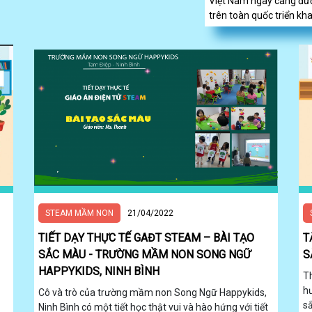
Việt Nam ngày càng đư
trên toàn quốc triển kha
STEAM MẦM NON
21/04/2022
TIẾT DẠY THỰC TẾ GAĐT STEAM – BÀI TẠO
T
SẮC MÀU - TRƯỜNG MẦM NON SONG NGỮ
S
HAPPYKIDS, NINH BÌNH
T
h
Cô và trò của trường mầm non Song Ngữ Happykids,
s
Ninh Bình có một tiết học thật vui và hào hứng với tiết