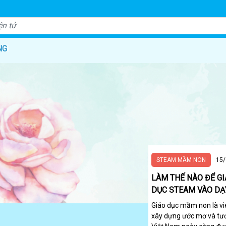
NG
STEAM MẦM NON
15/
LÀM THẾ NÀO ĐỂ G
DỤC STEAM VÀO DẠ
Giáo dục mầm non là viê
xây dựng ước mơ và tươ