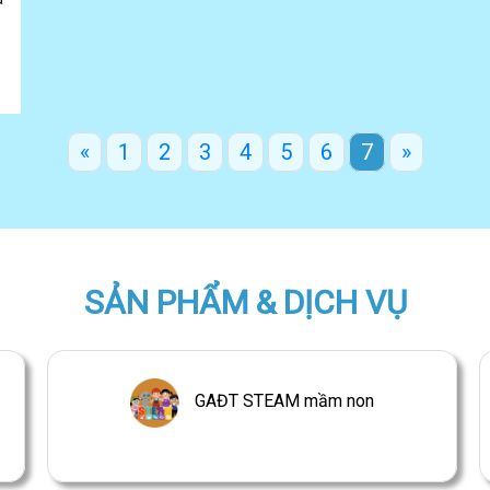
«
1
2
3
4
5
6
7
»
SẢN PHẨM & DỊCH VỤ
GAĐT STEAM mầm non