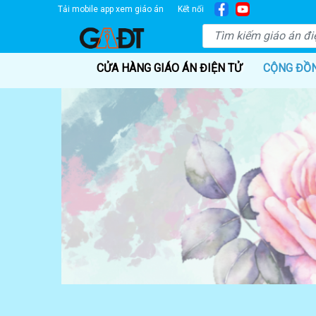
Tải mobile app xem giáo án
Kết nối
CỬA HÀNG GIÁO ÁN ĐIỆN TỬ
CỘNG ĐỒ