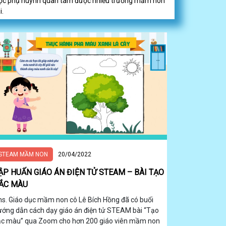
ợc phụ huynh quan tâm được nhiều trường mầm non
i.
STEAM MẦM NON
20/04/2022
ẬP HUẤN GIÁO ÁN ĐIỆN TỬ STEAM – BÀI TẠO
ẮC MÀU
hs. Giáo dục mầm non cô Lê Bích Hồng đã có buổi
ướng dẫn cách dạy giáo án điện tử STEAM bài “Tạo
ắc màu” qua Zoom cho hơn 200 giáo viên mầm non