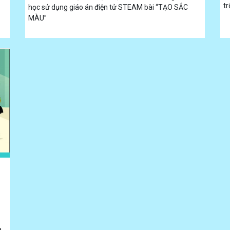
tr
học sử dụng giáo án điện tử STEAM bài “TẠO SẮC
MÀU”
a