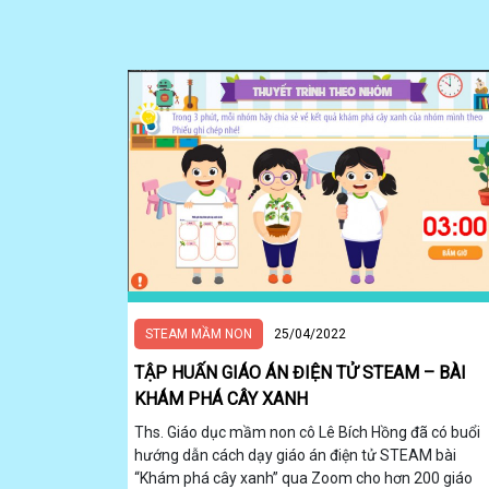
STEAM MẦM NON
25/04/2022
TẬP HUẤN GIÁO ÁN ĐIỆN TỬ STEAM – BÀI
KHÁM PHÁ CÂY XANH
Ths. Giáo dục mầm non cô Lê Bích Hồng đã có buổi
hướng dẫn cách dạy giáo án điện tử STEAM bài
“Khám phá cây xanh” qua Zoom cho hơn 200 giáo