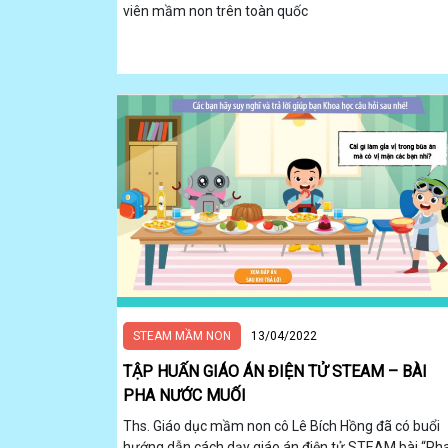
viên mầm non trên toàn quốc
STEAM MẦM NON
13/04/2022
TẬP HUẤN GIÁO ÁN ĐIỆN TỬ STEAM – BÀI
PHA NƯỚC MUỐI
Ths. Giáo dục mầm non cô Lê Bích Hồng đã có buổi
hướng dẫn cách dạy giáo án điện tử STEAM bài “Ph