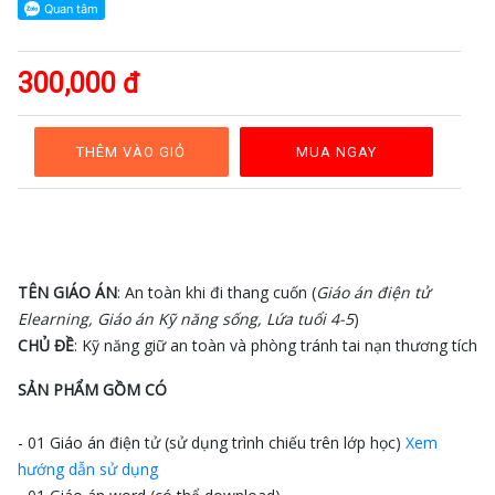
GAĐT
Kỹ
năng
300,000 đ
sống
Mầm
non
THÊM VÀO GIỎ
MUA NGAY
Cộng
đồng
Bảng
giá
TÊN GIÁO ÁN
: An toàn khi đi thang cuốn (
Giáo án điện tử
Elearning, Giáo án Kỹ năng sống, Lứa tuổi 4-5
)
CHỦ ĐỀ
: Kỹ năng giữ an toàn và phòng tránh tai nạn thương tích
SẢN PHẨM GỒM CÓ
- 01 Giáo án điện tử (sử dụng trình chiếu trên lớp học)
Xem
hướng dẫn sử dụng