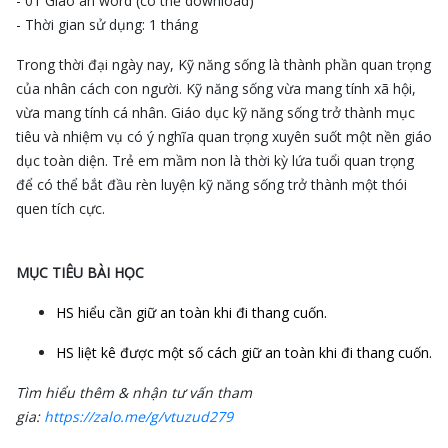
- 01 Giáo án word (có thể download)
- Thời gian sử dụng: 1 tháng
Trong thời đại ngày nay, Kỹ năng sống là thành phần quan trọng
của nhân cách con người. Kỹ năng sống vừa mang tính xã hội,
vừa mang tính cá nhân. Giáo dục kỹ năng sống trở thành mục
tiêu và nhiệm vụ có ý nghĩa quan trọng xuyên suốt một nền giáo
dục toàn diện. Trẻ em mầm non là thời kỳ lứa tuổi quan trọng
để có thể bắt đầu rèn luyện kỹ năng sống trở thành một thói
quen tích cực.
MỤC TIÊU BÀI HỌC
HS hiểu cần giữ an toàn khi đi thang cuốn.
HS liệt kê được một số cách giữ an toàn khi đi thang cuốn.
Tìm hiểu thêm & nhận tư vấn tham
gia:
https://zalo.me/g/vtuzud279