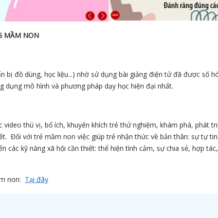
NG MẦM NON
uẩn bị đồ dùng, học liệu...) nhờ sử dụng bài giảng điện tử đã được số 
ng dụng mô hình và phương pháp dạy học hiện đại nhất.
video thú vị, bổ ích, khuyến khích trẻ thử nghiệm, khám phá, phát tr
ết. Đối với trẻ mầm non việc giúp trẻ nhận thức về bản thân: sự tự ti
ển các kỹ năng xã hội cần thiết: thể hiện tình cảm, sự chia sẻ, hợp tác
mầm non:
Tại đây