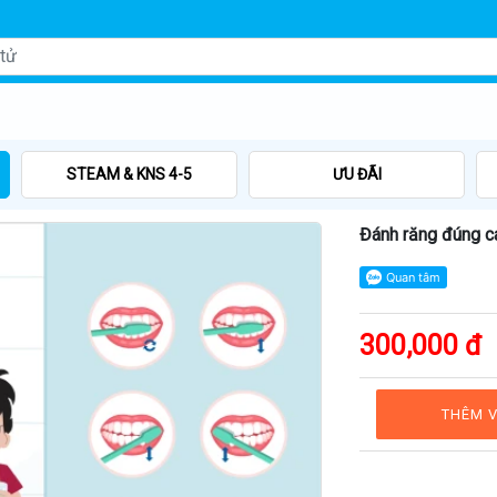
STEAM & KNS 4-5
ƯU ĐÃI
Đánh răng đúng c
300,000 đ
THÊM V