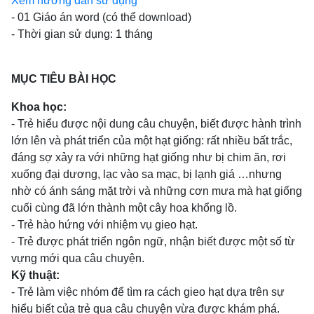
Xem hướng dẫn sử dụng
- 01 Giáo án word (có thể download)
- Thời gian sử dụng: 1 tháng
MỤC TIÊU BÀI HỌC
Khoa học:
- Trẻ hiểu được nội dung câu chuyện, biết được hành trình
lớn lên và phát triển của một hạt giống: rất nhiều bất trắc,
đáng sợ xảy ra với những hạt giống như bị chim ăn, rơi
xuống đại dương, lạc vào sa mạc, bị lạnh giá …nhưng
nhờ có ánh sáng mặt trời và những cơn mưa mà hạt giống
cuối cùng đã lớn thành một cây hoa khổng lồ.
- Trẻ hào hứng với nhiệm vụ gieo hạt.
- Trẻ được phát triển ngôn ngữ, nhận biết được một số từ
vựng mới qua câu chuyện.
Kỹ thuật:
- Trẻ làm việc nhóm để tìm ra cách gieo hạt dựa trên sự
hiểu biết của trẻ qua câu chuyện vừa được khám phá.