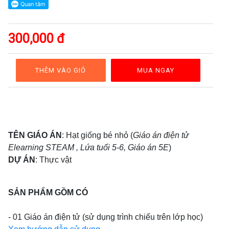
GAĐT
Kỹ
năng
300,000 đ
sống
Mầm
non
THÊM VÀO GIỎ
MUA NGAY
Cộng
đồng
Bảng
giá
TÊN GIÁO ÁN
: Hạt giống bé nhỏ (
Giáo án điện tử
Elearning STEAM , Lứa tuổi 5-6, Giáo án 5E
)
DỰ ÁN
: Thực vật
SẢN PHẨM GỒM CÓ
- 01 Giáo án điện tử (sử dụng trình chiếu trên lớp học)