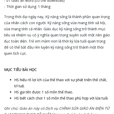
- 01 Giáo án word (có thể download)
- Thời gian sử dụng: 1 tháng
Trong thời đại ngày nay, Kỹ năng sống là thành phần quan trọng
của nhân cách con người. Kỹ năng sống vừa mang tính xã hội,
vừa mang tính cá nhân. Giáo dục kỹ năng sống trở thành mục
tiêu và nhiệm vụ có ý nghĩa quan trọng xuyên suốt một nền giáo
dục toàn diện. Trẻ em mầm non là thời kỳ lứa tuổi quan trọng
để có thể bắt đầu rèn luyện kỹ năng sống trở thành một thói
quen tích cực.
MỤC TIÊU BÀI HỌC
HS hiểu rõ lợi ích của thể thao với sự phát triển thể chất,
trí tuệ.
HS gọi tên được 1 số môn thể thao.
HS biết cách chơi 1 số môn thể thao phù hợp với lứa tuổi.
Ghi chú: Giáo án này có Dịch vụ CHỈNH SỬA GIÁO ÁN ĐIỆN TỬ