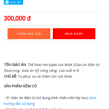
GAĐT
Kỹ
năng
300,000 đ
sống
Mầm
non
THÊM VÀO GIỎ
MUA NGAY
Cộng
đồng
Bảng
giá
TÊN GIÁO ÁN
: Thể thao rèn luyện sức khỏe (
Giáo án điện tử
Elearning, Giáo án Kỹ năng sống, Lứa tuổi 4-5
)
CHỦ ĐỀ
: Tự phục vụ và chăm sóc sức khỏe
SẢN PHẨM GỒM CÓ
- 01 Giáo án điện tử (sử dụng trình chiếu trên lớp học)
Xem
hướng dẫn sử dụng