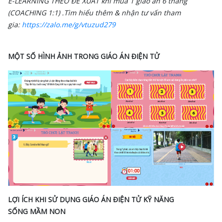
E-LEARNING THEO ĐỀ XUẤT khi mua 1 giáo án 6 tháng
(COACHING 1:1) .
Tìm hiểu thêm & nhận tư vấn tham
gia:
https://zalo.me/g/vtuzud279
MỘT SỐ HÌNH ẢNH TRONG GIÁO ÁN ĐIỆN TỬ
LỢI ÍCH KHI SỬ DỤNG GIÁO ÁN ĐIỆN TỬ KỸ NĂNG
SỐNG MẦM NON