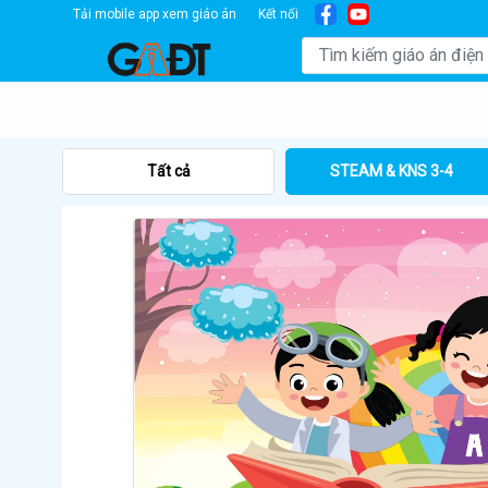
Tải mobile app xem giáo án
Kết nối
Tất cả
STEAM & KNS 3-4