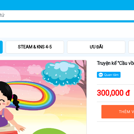
STEAM & KNS 4-5
ƯU ĐÃI
Truyện kể "Cầu vồ
300,000 đ
THÊM V