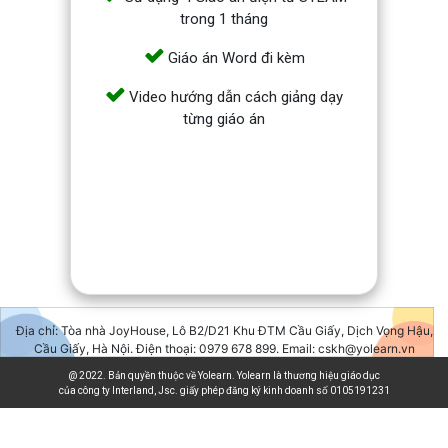
trong 1 tháng
GAĐT
Kỹ
Giáo án Word đi kèm
năng
sống
Video hướng dẫn cách giảng dạy
Mầm
từng giáo án
non
Cộng
đồng
Bảng
giá
Địa chỉ: Tòa nhà JoyHouse, Lô B2/D21 Khu ĐTM Cầu Giấy, Dịch Vọng Hậu,
Cầu Giấy, Hà Nội. Điện thoại: 0979 678 899. Email: cskh@yolearn.vn
@ 2022. Bản quyền thuộc về Yolearn. Yolearn là thương hiệu giáo dục
của công ty Interland, Jsc. giấy phép đăng ký kinh doanh số 0105191231