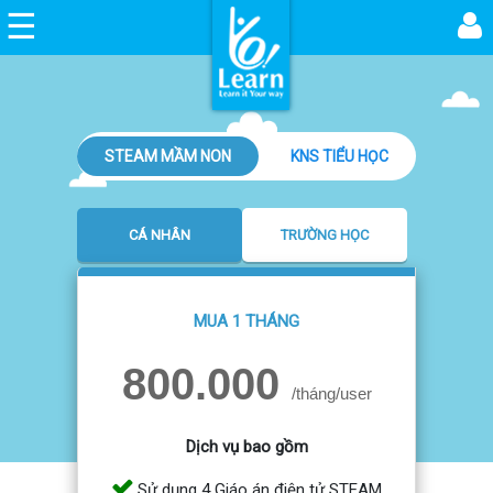
☰
Trang
chủ
DEMO
STEAM MẦM NON
KNS TIỂU HỌC
GAĐT
KNS
-
CTCP
CÁ NHÂN
TRƯỜNG HỌC
VIỆN
KHOA
HỌC
AN
MUA 1 THÁNG
TOÀN
VIỆT
800.000
NAM
/tháng/user
GAĐT
STEAM
Dịch vụ bao gồm
mầm
non
Sử dụng 4 Giáo án điện tử STEAM