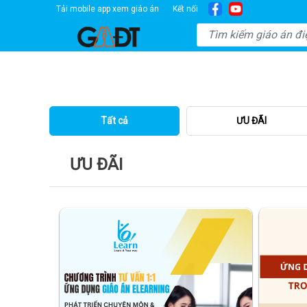
Tải mobile app xem giáo án
Kết nối
Tất cả
ƯU ĐÃI
ƯU ĐÃI