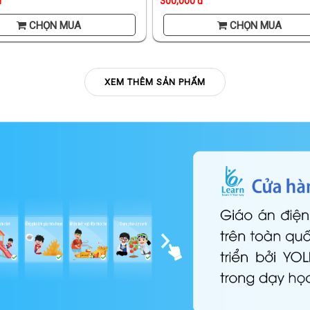
đ
300,000 đ
CHỌN MUA
CHỌN MUA
XEM THÊM SẢN PHẨM