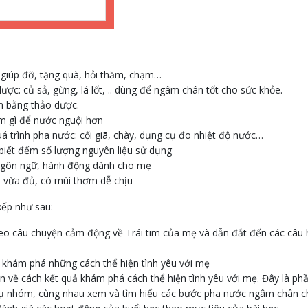
, giúp đỡ, tặng quà, hỏi thăm, chạm…
ược: củ sả, gừng, lá lốt, .. dùng để ngâm chân tốt cho sức khỏe.
ân bằng thảo dược.
àm gì để nước nguội hơn
á trình pha nước: cối giã, chày, dụng cụ đo nhiệt độ nước…
biết đếm số lượng nguyên liệu sử dụng
 ngôn ngữ, hành động dành cho mẹ
 vừa đủ, có mùi thơm dễ chịu
xếp như sau:
eo câu chuyện cảm động về Trái tim của mẹ và dẫn đắt đến các câu hỏi
à khám phá những cách thể hiện tình yêu với mẹ
n về cách kết quả khám phá cách thể hiện tình yêu với mẹ. Đây là phần 
 vụ nhóm, cùng nhau xem và tìm hiểu các bước pha nước ngâm chân 