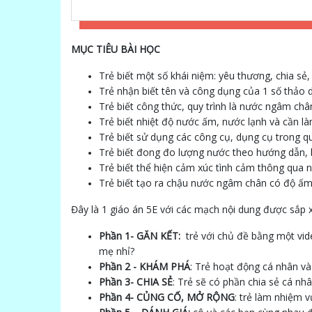
MỤC TIÊU BÀI HỌC
Trẻ biết một số khái niệm: yêu thương, chia sẻ
Trẻ nhận biết tên và công dụng của 1 số thảo d
Trẻ biết công thức, quy trình là nước ngâm ch
Trẻ biết nhiệt độ nước ấm, nước lạnh và cần l
Trẻ biết sử dụng các công cụ, dụng cụ trong qu
Trẻ biết đong đo lượng nước theo hướng dẫn, 
Trẻ biết thể hiện cảm xúc tình cảm thông qua
Trẻ biết tạo ra chậu nước ngâm chân có độ ấm
Đây là 1 giáo án 5E với các mạch nội dung được sắp 
Phần 1- GĂN KẾT:
trẻ với chủ đề bằng một vid
mẹ nhỉ?
Phần 2 - KHÁM PHÁ
: Trẻ hoạt động cá nhân v
Phần 3- CHIA SẺ
: Trẻ sẽ có phần chia sẻ cá nhâ
Phần 4- CỦNG CỐ, MỞ RỘNG
: trẻ làm nhiệm