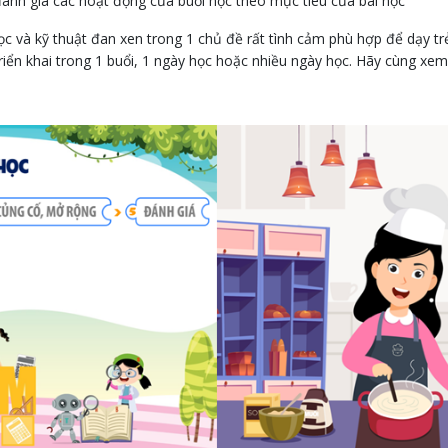
ánh giá các hoạt động của buổi học theo mục tiêu của bài học
ọc và kỹ thuật đan xen trong 1 chủ đề rất tình cảm phù hợp để dạy t
 triển khai trong 1 buổi, 1 ngày học hoặc nhiều ngày học. Hãy cùng xe