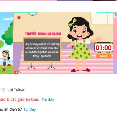
iện bởi Yolearn.
ào & các giáo án khác
:
Tại đây
o án điện tử:
Tại đây