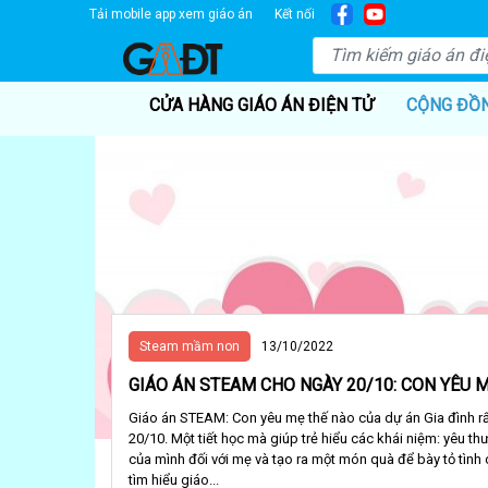
Tải mobile app xem giáo án
Kết nối
CỬA HÀNG GIÁO ÁN ĐIỆN TỬ
CỘNG ĐỒ
Steam mầm non
13/10/2022
GIÁO ÁN STEAM CHO NGÀY 20/10: CON YÊU 
Giáo án STEAM: Con yêu mẹ thế nào của dự án Gia đình rấ
20/10. Một tiết học mà giúp trẻ hiểu các khái niệm: yêu th
của mình đối với mẹ và tạo ra một món quà để bày tỏ tình
tìm hiểu giáo...