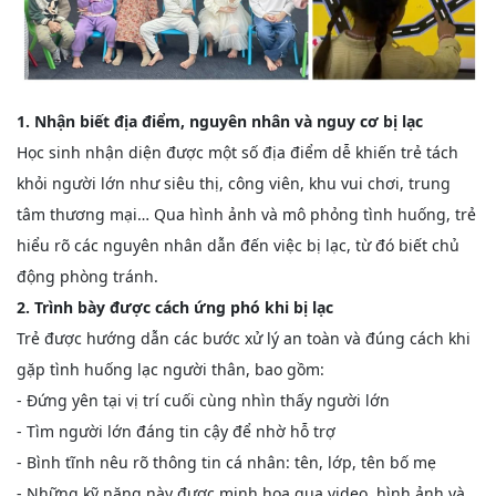
1. Nhận biết địa điểm, nguyên nhân và nguy cơ bị lạc
Học sinh nhận diện được một số địa điểm dễ khiến trẻ tách
khỏi người lớn như siêu thị, công viên, khu vui chơi, trung
tâm thương mại… Qua hình ảnh và mô phỏng tình huống, trẻ
hiểu rõ các nguyên nhân dẫn đến việc bị lạc, từ đó biết chủ
động phòng tránh.
2. Trình bày được cách ứng phó khi bị lạc
Trẻ được hướng dẫn các bước xử lý an toàn và đúng cách khi
gặp tình huống lạc người thân, bao gồm:
- Đứng yên tại vị trí cuối cùng nhìn thấy người lớn
- Tìm người lớn đáng tin cậy để nhờ hỗ trợ
- Bình tĩnh nêu rõ thông tin cá nhân: tên, lớp, tên bố mẹ
- Những kỹ năng này được minh họa qua video, hình ảnh và