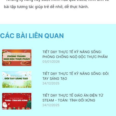
bài tập tương tác giúp trẻ dễ nhớ, dễ thực hành.
CÁC BÀI LIÊN QUAN
TIẾT DẠY THỰC TẾ KỸ NĂNG SỐNG:
PHÒNG CHỐNG NGỘ ĐỘC THỰC PHẨM
05/01/2026
TIẾT DẠY THỰC TẾ KỸ NĂNG SỐNG: ĐÔI
TAY SÁNG TẠO
24/12/2025
TIẾT DẠY THỰC TẾ GIÁO ÁN ĐIỆN TỬ
STEAM - TOÁN: TÍNH ĐỐI XỨNG
24/12/2025