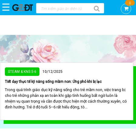
0
☰
Trang
chủ
DEMO
GAĐT
KNS
-
CTCP
VIỆN
STEAM & KNS 5-6
10/12/2025
KHOA
HỌC
Tiết dạy thực tế kỹ năng sống mầm non: Ứng phó khi bị lạc
AN
Trong quá trình giáo dục kỹ năng sống cho trẻ mầm non, việc trang bị
TOÀN
cho trẻ những phản xạ an toàn khi gặp tình huống bất ngờ luôn là
VIỆT
nhiệm vụ quan trọng và cần được thực hiện một cách thường xuyên, có
NAM
định hướng. Trẻ ở độ tuổi 5–6 rất hiếu động, tò...
GAĐT
STEAM
mầm
non