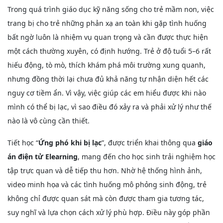
Trong quá trình giáo dục kỹ năng sống cho trẻ mầm non, việc
GAĐT
Kỹ
trang bị cho trẻ những phản xạ an toàn khi gặp tình huống
năng
bất ngờ luôn là nhiệm vụ quan trọng và cần được thực hiện
sống
một cách thường xuyên, có định hướng. Trẻ ở độ tuổi 5–6 rất
Mầm
non
hiếu động, tò mò, thích khám phá môi trường xung quanh,
nhưng đồng thời lại chưa đủ khả năng tự nhận diện hết các
Cộng
đồng
nguy cơ tiềm ẩn. Vì vậy, việc giúp các em hiểu được khi nào
mình có thể bị lạc, vì sao điều đó xảy ra và phải xử lý như thế
Bảng
giá
nào là vô cùng cần thiết.
Tiết học “
Ứng phó khi bị lạc
”, được triển khai thông qua
giáo
án điện tử Elearning
, mang đến cho học sinh trải nghiệm học
tập trực quan và dễ tiếp thu hơn. Nhờ hệ thống hình ảnh,
video minh họa và các tình huống mô phỏng sinh động, trẻ
không chỉ được quan sát mà còn được tham gia tương tác,
suy nghĩ và lựa chọn cách xử lý phù hợp. Điều này góp phần