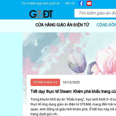
Tải mobile app xem giáo án
Kết nối
CỬA HÀNG GIÁO ÁN ĐIỆN TỬ
CỘNG ĐỒ
STEAM & KNS 4-5
10/12/2025
Tiết dạy thực tế Steam: Khám phá khẩu trang c
Trong khuôn khổ dự án “Khẩu trang”, học sinh khối 5–6 tuổ
thực tế ứng dụng giáo án điện tử STEAM, mang đến trải n
quan, sinh động và giàu tính khám phá. Ở tiết học này, trẻ
trang dưới góc nh...