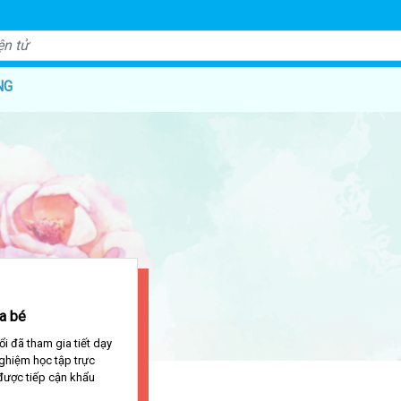
NG
ủa bé
i đã tham gia tiết dạy
ghiệm học tập trực
 được tiếp cận khẩu