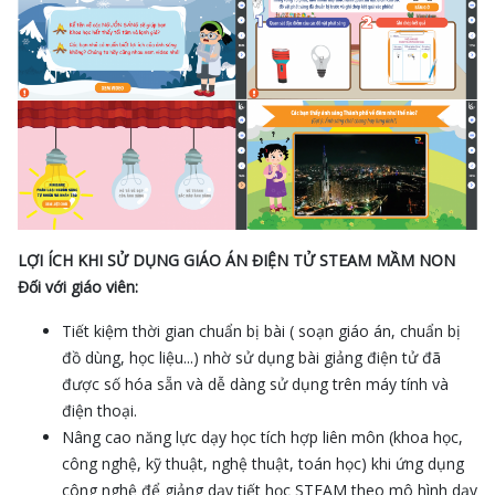
LỢI ÍCH KHI SỬ DỤNG GIÁO ÁN ĐIỆN TỬ STEAM MẦM NON
Đối với giáo viên:
Tiết kiệm thời gian chuẩn bị bài ( soạn giáo án, chuẩn bị
đồ dùng, học liệu...) nhờ sử dụng bài giảng điện tử đã
được số hóa sẵn và dễ dàng sử dụng trên máy tính và
điện thoại.
Nâng cao năng lực dạy học tích hợp liên môn (khoa học,
công nghệ, kỹ thuật, nghệ thuật, toán học) khi ứng dụng
công nghệ để giảng dạy tiết học STEAM theo mô hình dạy