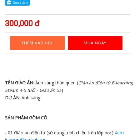
GAĐT
Kỹ
năng
300,000 đ
sống
Mầm
non
THÊM VÀO GIỎ
MUA NGAY
Cộng
đồng
Bảng
giá
TÊN GIÁO ÁN
: Ánh sáng thân quen (
Giáo án điện tử E-learning
Steam 4-5 tuổi - Giáo án 5E
)
DỰ ÁN
: Ánh sáng
SẢN PHẨM GỒM CÓ
- 01 Giáo án điện tử (sử dụng trình chiếu trên lớp học)
Xem