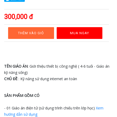
GAĐT
Kỹ
300,000 đ
năng
sống
Mầm
non
THÊM VÀO GIỎ
MUA NGAY
Cộng
đồng
Bảng
giá
TÊN GIÁO ÁN
: Giới thiệu thiết bị công nghệ ( 4-6 tuổi - Giáo án
kỹ năng sống)
CHỦ ĐỀ
: Kỹ năng sử dụng internet an toàn
SẢN PHẨM GỒM CÓ
- 01 Giáo án điện tử (sử dụng trình chiếu trên lớp học)
Xem
hướng dẫn sử dụng