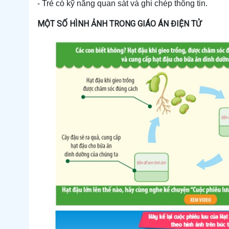
- Trẻ có kỹ năng quan sát và ghi chép thông tin.
MỘT SỐ HÌNH ẢNH TRONG GIÁO ÁN ĐIỆN TỬ