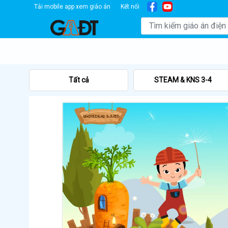
Tải mobile app xem giáo án
Kết nối
Tất cả
STEAM & KNS 3-4