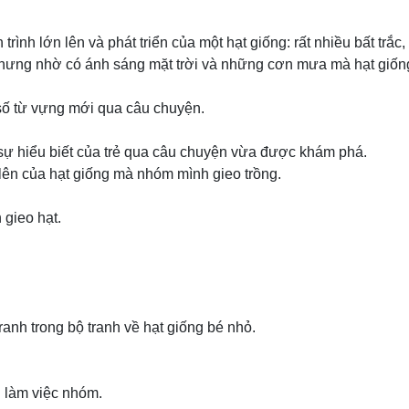
rình lớn lên và phát triển của một hạt giống: rất nhiều bất trắ
nhưng nhờ có ánh sáng mặt trời và những cơn mưa mà hạt giống
 số từ vựng mới qua câu chuyện.
n sự hiểu biết của trẻ qua câu chuyện vừa được khám phá.
n lên của hạt giống mà nhóm mình gieo trồng.
 gieo hạt.
anh trong bộ tranh về hạt giống bé nhỏ.
g làm việc nhóm.