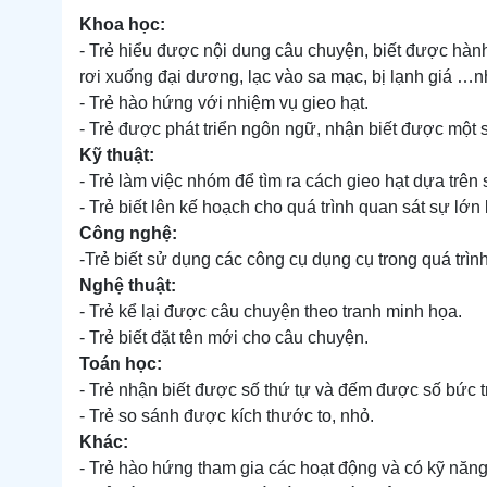
Khoa học:
- Trẻ hiểu được nội dung câu chuyện, biết được hành t
rơi xuống đại dương, lạc vào sa mạc, bị lạnh giá …
- Trẻ hào hứng với nhiệm vụ gieo hạt.
- Trẻ được phát triển ngôn ngữ, nhận biết được một
Kỹ thuật:
- Trẻ làm việc nhóm để tìm ra cách gieo hạt dựa trê
- Trẻ biết lên kế hoạch cho quá trình quan sát sự lớ
Công nghệ:
-Trẻ biết sử dụng các công cụ dụng cụ trong quá trình
Nghệ thuật:
- Trẻ kể lại được câu chuyện theo tranh minh họa.
- Trẻ biết đặt tên mới cho câu chuyện.
Toán học:
- Trẻ nhận biết được số thứ tự và đếm được số bức tr
- Trẻ so sánh được kích thước to, nhỏ.
Khác:
- Trẻ hào hứng tham gia các hoạt động và có kỹ năn