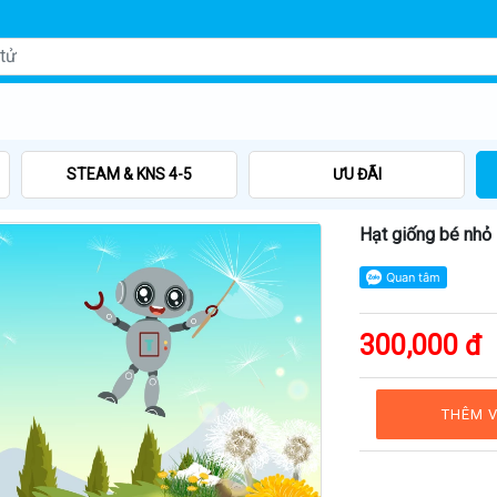
STEAM & KNS 4-5
ƯU ĐÃI
Hạt giống bé nhỏ
300,000 đ
THÊM V