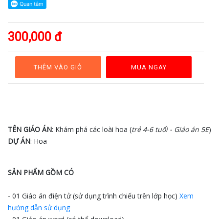
GAĐT
Kỹ
năng
300,000 đ
sống
Mầm
non
THÊM VÀO GIỎ
MUA NGAY
Cộng
đồng
Bảng
giá
TÊN GIÁO ÁN
: Khám phá các loài hoa (
trẻ 4-6 tuổi - Giáo án 5E
)
DỰ ÁN
: Hoa
SẢN PHẨM GỒM CÓ
- 01 Giáo án điện tử (sử dụng trình chiếu trên lớp học)
Xem
hướng dẫn sử dụng