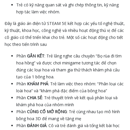
Trẻ có kỹ năng quan sát và ghi chép thông tin, kỹ năng
hợp tác làm việc nhóm.
Đây là giáo án điện tử STEAM 5E kết hợp các yếu tố nghệ thuật,
kỹ thuật, khoa học, công nghệ và nhiều hoạt động thú vị để các
cô giáo có thể triển khai cho trẻ. Một số các hoạt động cho tiết
học theo tiến trình sau
Phần
GẮN KẾT
: Trẻ lắng nghe câu chuyện “Bọ rùa đi tìm
hoa hồng” và được chơi minigame tương tác để chọn
đúng các loại hoa và tham gia thử thách khám phá cấu
tạo của 1 bông hoa.
Phần
KHÁM PHÁ
: Trẻ làm việc theo nhóm: “Phân loại các
loài hoa” và “khám phá đặc điểm của bông hoa”
Phần
CHIA SẺ
: Trẻ thuyết trình về kết quả phân loại và
khám phá hoa của nhóm mình
Phần
CỦNG CỐ MỞ RỘNG
: Trẻ cùng nhau tạo mô hình
bông hoa 3D để mang về tặng mẹ
Phần
ĐÁNH GIÁ
: Cô và trẻ đánh giá và tổng kết bài học