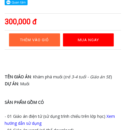
GAĐT
Kỹ
năng
300,000 đ
sống
Mầm
non
THÊM VÀO GIỎ
MUA NGAY
Cộng
đồng
Bảng
giá
TÊN GIÁO ÁN
: Khám phá muối (
trẻ 3-4 tuổi - Giáo án 5E
)
DỰ ÁN
: Muối
SẢN PHẨM GỒM CÓ
- 01 Giáo án điện tử (sử dụng trình chiếu trên lớp học)
Xem
hướng dẫn sử dụng