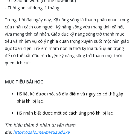
- 01 Giáo án word (có thể download)
- Thời gian sử dụng: 1 tháng
Trong thời đại ngày nay, Kỹ năng sống là thành phần quan trọng
của nhân cách con người. Kỹ năng sống vừa mang tính xã hội,
vừa mang tính cá nhân. Giáo dục kỹ năng sống trở thành mục
tiêu và nhiệm vụ có ý nghĩa quan trọng xuyên suốt một nền giáo
dục toàn diện. Trẻ em mầm non là thời kỳ lứa tuổi quan trọng
để có thể bắt đầu rèn luyện kỹ năng sống trở thành một thói
quen tích cực.
MỤC TIÊU BÀI HỌC
HS liệt kê được một số địa điểm và nguy cơ có thể gặp
phải khi bị lạc.
HS nhận biết được một số cách ứng phó khi bị lạc.
Tìm hiểu thêm & nhận tư vấn tham
gia:
https://zalo.me/g/vtuzud279