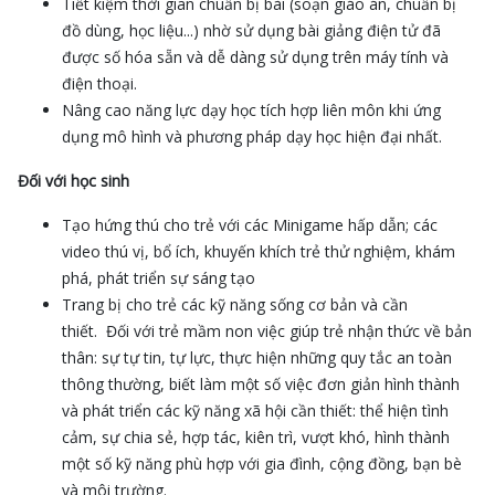
Tiết kiệm thời gian chuẩn bị bài (soạn giáo án, chuẩn bị
đồ dùng, học liệu...) nhờ sử dụng bài giảng điện tử đã
được số hóa sẵn và dễ dàng sử dụng trên máy tính và
điện thoại.
Nâng cao năng lực dạy học tích hợp liên môn khi ứng
dụng mô hình và phương pháp dạy học hiện đại nhất.
Đối với học sinh
Tạo hứng thú cho trẻ với các Minigame hấp dẫn; các
video thú vị, bổ ích, khuyến khích trẻ thử nghiệm, khám
phá, phát triển sự sáng tạo
Trang bị cho trẻ các kỹ năng sống cơ bản và cần
thiết. Đối với trẻ mầm non việc giúp trẻ nhận thức về bản
thân: sự tự tin, tự lực, thực hiện những quy tắc an toàn
thông thường, biết làm một số việc đơn giản hình thành
và phát triển các kỹ năng xã hội cần thiết: thể hiện tình
cảm, sự chia sẻ, hợp tác, kiên trì, vượt khó, hình thành
một số kỹ năng phù hợp với gia đình, cộng đồng, bạn bè
và môi trường.