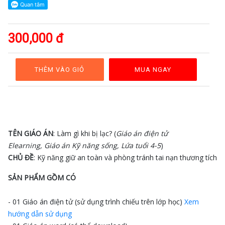
GAĐT
Kỹ
năng
300,000 đ
sống
Mầm
non
THÊM VÀO GIỎ
MUA NGAY
Cộng
đồng
Bảng
giá
TÊN GIÁO ÁN
: Làm gì khi bị lạc? (
Giáo án điện tử
Elearning, Giáo án Kỹ năng sống, Lứa tuổi 4-5
)
CHỦ ĐỀ
: Kỹ năng giữ an toàn và phòng tránh tai nạn thương tích
SẢN PHẨM GỒM CÓ
- 01 Giáo án điện tử (sử dụng trình chiếu trên lớp học)
Xem
hướng dẫn sử dụng