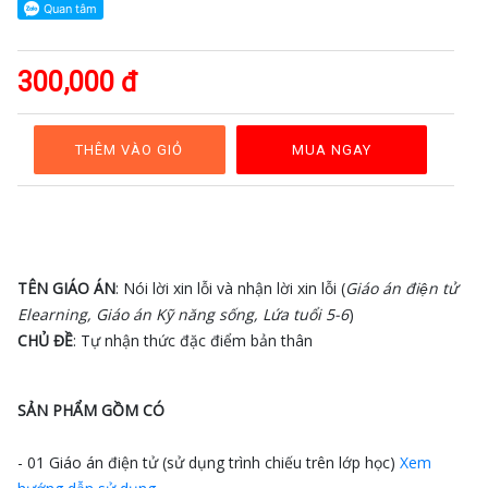
GAĐT
Kỹ
năng
300,000 đ
sống
Mầm
non
THÊM VÀO GIỎ
MUA NGAY
Cộng
đồng
Bảng
giá
TÊN GIÁO ÁN
: Nói lời xin lỗi và nhận lời xin lỗi (
Giáo án điện tử
Elearning, Giáo án Kỹ năng sống, Lứa tuổi 5-6
)
CHỦ ĐỀ
: Tự nhận thức đặc điểm bản thân
SẢN PHẨM GỒM CÓ
- 01 Giáo án điện tử (sử dụng trình chiếu trên lớp học)
Xem