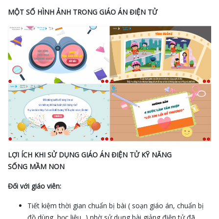
MỘT SỐ HÌNH ẢNH TRONG GIÁO ÁN ĐIỆN TỬ
LỢI ÍCH KHI SỬ DỤNG GIÁO ÁN ĐIỆN TỬ KỸ NĂNG
SỐNG MẦM NON
Đối với giáo viên:
Tiết kiệm thời gian chuẩn bị bài ( soạn giáo án, chuẩn bị
đồ dùng, học liệu...) nhờ sử dụng bài giảng điện tử đã