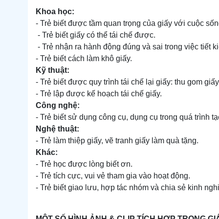
Khoa học:
- Trẻ biết được tầm quan trọng của giấy với cuộc số
- Trẻ biết giấy có thể tái chế được.
- Trẻ nhận ra hành động đúng và sai trong việc tiết k
- Trẻ biết cách làm khô giấy.
Kỹ thuật:
- Trẻ biết được quy trình tái chế lại giấy: thu gom gi
- Trẻ lập được kế hoạch tái chế giấy.
Công nghệ:
- Trẻ biết sử dụng công cụ, dụng cụ trong quá trình t
Nghệ thuật:
- Trẻ làm thiệp giấy, vẽ tranh giấy làm quà tặng.
Khác:
- Trẻ học được lòng biết ơn.
- Trẻ tích cực, vui vẻ tham gia vào hoạt động.
- Trẻ biết giao lưu, hợp tác nhóm và chia sẻ kinh ngh
MỘT SỐ HÌNH ẢNH & CLIP TÍCH HỢP TRONG GI