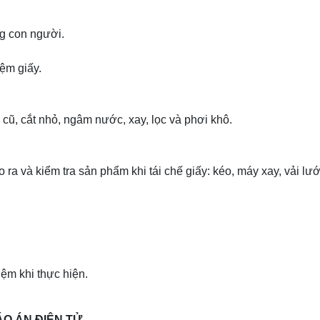
ng con người.
iệm giấy.
ấy cũ, cắt nhỏ, ngâm nước, xay, lọc và phơi khô.
ạo ra và kiểm tra sản phẩm khi tái chế giấy: kéo, máy xay, vải lư
iệm khi thực hiện.
ÁO ÁN ĐIỆN TỬ