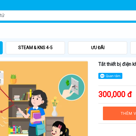
STEAM & KNS 4-5
ƯU ĐÃI
Tắt thiết bị điện 
300,000 đ
THÊM V