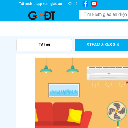
Tải mobile app xem giáo án
Kết nối
Tất cả
STEAM & KNS 3-4