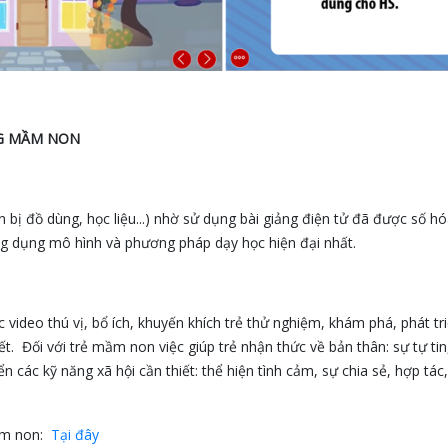
NG MẦM NON
ẩn bị đồ dùng, học liệu...) nhờ sử dụng bài giảng điện tử đã được số h
ng dụng mô hình và phương pháp dạy học hiện đại nhất.
video thú vị, bổ ích, khuyến khích trẻ thử nghiệm, khám phá, phát tr
ết. Đối với trẻ mầm non việc giúp trẻ nhận thức về bản thân: sự tự ti
ển các kỹ năng xã hội cần thiết: thể hiện tình cảm, sự chia sẻ, hợp tác
mầm non:
Tại đây