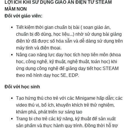
LỢI ÍCH KHI SỬ DỤNG GIÁO ÁN ĐIỆN TỬ STEAM
MẦM NON
Đối với giáo viên:
Tiết kiệm thời gian chuẩn bị bài ( soạn giáo án,
chuẩn bị đồ dùng, học liệu...) nhờ sử dụng bài giảng
điện tử đã được số hóa sẵn và dễ dàng sử dụng trên
máy tính và điện thoại.
Nâng cao năng lực dạy học tích hợp liên môn (khoa
học, công nghệ, kỹ thuật, nghệ thuật, toán học) khi
ứng dụng công nghệ để giảng dạy tiết học STEAM
theo mô hình dạy học 5E, EDP.
Đối với học sinh
Tạo hứng thú cho trẻ với các Minigame hấp dẫn; các
video thú vị, bổ ích, khuyến khích trẻ thử nghiệm,
khám phá, phát triển sự sáng tạo
Trang bi cho trẻ các kỹ năng, kỹ thuật để sản xuất
sản phẩm và thực hành quy trình. Đồng thời hỗ trợ