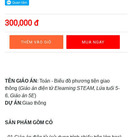
GAĐT
Kỹ
năng
300,000 đ
sống
Mầm
non
THÊM VÀO GIỎ
MUA NGAY
Cộng
đồng
Bảng
giá
TÊN GIÁO ÁN
: Toán - Biểu đồ phương tiện giao
thông (
Giáo án điện tử Elearning STEAM, Lứa tuổi 5-
6, Giáo án 5E
)
DỰ ÁN
:Giao thông
SẢN PHẨM GỒM CÓ