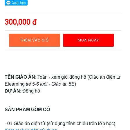
GAĐT
Kỹ
năng
300,000 đ
sống
Mầm
non
THÊM VÀO GIỎ
MUA NGAY
Cộng
đồng
Bảng
giá
TÊN GIÁO ÁN
: Toán - xem giờ đồng hồ (Giáo án điện tử
Elearning
trẻ 5-6 tuổi - Giáo án 5E
)
DỰ ÁN
: Đồng hồ
SẢN PHẨM GỒM CÓ
- 01 Giáo án điện tử (sử dụng trình chiếu trên lớp học)