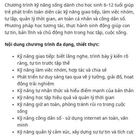
Chương trình kỹ năng sống dành cho học sinh 6–12 tuổi giúp
GAĐT
trẻ phát triển toàn diện các kỹ năng giao tiếp, làm việc nhóm,
Kỹ
tự lập, quản lý thời gian, an toàn cá nhân và công dân số.
năng
Phương pháp học tương tác, thực hành sinh động giúp con
sống
Mầm
tự tin, bản lĩnh và chủ động hơn trong học tập, cuộc sống.
non
Nội dung chương trình đa dạng, thiết thực:
Cộng
Kỹ năng giao tiếp: biết lắng nghe, trình bày ý kiến rõ
đồng
ràng, tự tin trước tập thể
Bảng
Kỹ năng làm việc nhóm, hợp tác và chia sẻ
giá
Phát triển tư duy sáng tạo qua vẽ ý tưởng, giải đố, hoạt
động trải nghiệm
Kỹ năng tự nhận thức và hiểu điểm mạnh của bản thân
Kỹ năng học tập hiệu quả và quản lý thời gian
Kỹ năng giữ an toàn, phòng tránh rủi ro trong cuộc
sống
Kỹ năng công dân số - sử dụng internet an toàn, văn
minh
Kỹ năng quản lý cảm xúc, xây dựng sự tự tin và tích cực