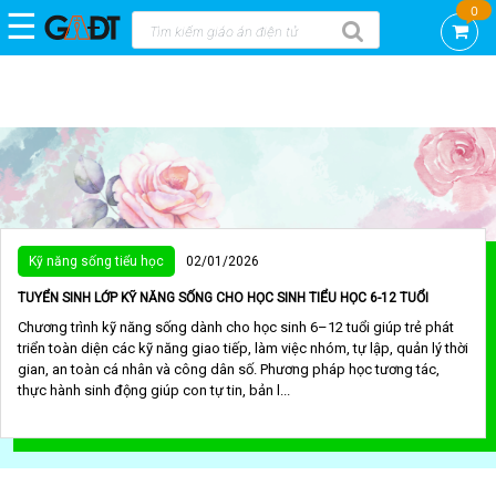
0
☰
Trang
chủ
DEMO
GAĐT
KNS
-
CTCP
VIỆN
Kỹ năng sống tiểu học
02/01/2026
KHOA
HỌC
TUYỂN SINH LỚP KỸ NĂNG SỐNG CHO HỌC SINH TIỂU HỌC 6-12 TUỔI
AN
Chương trình kỹ năng sống dành cho học sinh 6–12 tuổi giúp trẻ phát
TOÀN
triển toàn diện các kỹ năng giao tiếp, làm việc nhóm, tự lập, quản lý thời
VIỆT
gian, an toàn cá nhân và công dân số. Phương pháp học tương tác,
NAM
thực hành sinh động giúp con tự tin, bản l...
GAĐT
STEAM
mầm
non