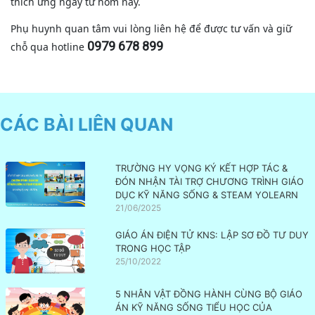
thích ứng ngay từ hôm nay.
Phụ huynh quan tâm vui lòng liên hệ để được tư vấn và giữ
0979 678 899
chỗ qua hotline
CÁC BÀI LIÊN QUAN
TRƯỜNG HY VỌNG KÝ KẾT HỢP TÁC &
ĐÓN NHẬN TÀI TRỢ CHƯƠNG TRÌNH GIÁO
DỤC KỸ NĂNG SỐNG & STEAM YOLEARN
21/06/2025
GIÁO ÁN ĐIỆN TỬ KNS: LẬP SƠ ĐỒ TƯ DUY
TRONG HỌC TẬP
25/10/2022
5 NHÂN VẬT ĐỒNG HÀNH CÙNG BỘ GIÁO
ÁN KỸ NĂNG SỐNG TIỂU HỌC CỦA