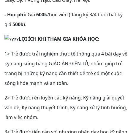
Giấy, Dịch Vọng Hậu, Cầu Giấy, Hà Nội.
- Học phí:
Giá
600k
/học viên (đăng ký 3/4 buổi bất kỳ
giá
500k
).
LỢI ÍCH KHI THAM GIA KHÓA HỌC:
1> Trẻ được trải nghiệm thực tế thông qua 4 bài dạy về
kỹ năng sống bằng GIÁO ÁN ĐIỆN TỬ, nhằm giúp trẻ
trang bị những kỹ năng cần thiết để trẻ có một cuộc
sống khỏe mạnh và an toàn.
2> Trẻ được rèn luyện các kỹ năng: Kỹ năng giải quyết
vấn đề, Kỹ năng thuyết trình, Kỹ năng xử lý tình huống,
làm việc nhóm.
3> Trẻ được tiếp cận với phương pháp dạy học kỹ năng