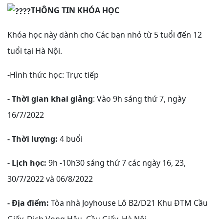
THÔNG TIN KHÓA HỌC
GAĐT
Kỹ
năng
Khóa học này dành cho Các bạn nhỏ từ 5 tuổi đến 12
sống
tuổi tại Hà Nội.
Mầm
non
-Hình thức học: Trực tiếp
Cộng
đồng
- Thời gian khai giảng
: Vào 9h sáng thứ 7, ngày
Bảng
16/7/2022
giá
- Thời lượng:
4 buổi
- Lịch học:
9h -10h30 sáng thứ 7 các ngày 16, 23,
30/7/2022 và 06/8/2022
- Địa điểm:
Tòa nhà Joyhouse Lô B2/D21 Khu ĐTM Cầu