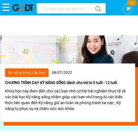
0
☰
Trang
chủ
DEMO
GAĐT
KNS
-
CTCP
VIỆN
Kỹ năng sống tiểu học
08/07/2022
KHOA
HỌC
CHƯƠNG TRÌNH DẠY KỸ NĂNG SỐNG dành cho trẻ từ 5 tuổi - 12 tuổi
AN
Khóa học này đem đến cho các bạn nhỏ cơ hội trải nghiệm thực tế về
TOÀN
các bài học Kỹ năng sống nhằm giúp các bạn nhỏ trang bị các kiến
VIỆT
thức liên quan đến Kỹ năng giữ an toàn và phòng tránh tai nạn , Kỹ
NAM
năng tự phục vụ và chăm sóc sức khỏe.
GAĐT
STEAM
mầm
non