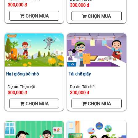
300,000 đ
300,000 đ
GAĐT
Kỹ
CHỌN MUA
CHỌN MUA
năng
sống
Mầm
non
Cộng
đồng
Bảng
giá
Hạt giống bé nhỏ
Tái chế giấy
Dự án: Thực vật
Dự án: Tái chế
300,000 đ
300,000 đ
CHỌN MUA
CHỌN MUA