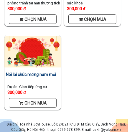
phòng tránh tai nạn thương tích
sức khoẻ
300,000 đ
300,000 đ
CHỌN MUA
CHỌN MUA
Nói lời chúc mừng năm mới
Dự án: Giao tiếp ứng xử
300,000 đ
CHỌN MUA
Địa chỉ: Tòa nhà JoyHouse, Lô B2/D21 Khu ĐTM Cầu Giấy, Dịch Vọng Hậu,
Cầu Giấy, Hà Nội. Điện thoại: 0979 678 899. Email: cskh@yolearn.vn