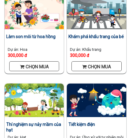
Làm son môi từ hoa hồng
Khám phá khẩu trang của bé
Dự án: Hoa
Dự án: Khẩu trang
300,000 đ
300,000 đ
CHỌN MUA
CHỌN MUA
Thí nghiệm sự nảy mầm của
Tiết kiệm điện
hạt
Dự án: Hạt
Dự án: Ứng xử với tự nhiên môi